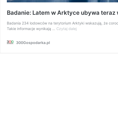
Badanie: Latem w Arktyce ubywa teraz w
Badania 234 lodowców na terytorium Arktyki wskazują, że corocz
Badanie:
Takie informacje wynikają …
Czytaj dalej
Latem
w
300Gospodarka.pl
Arktyce
ubywa
teraz
więcej
lodu
niż
przybywa
zimą.
To
punkt
zwrotny
w
dziejach
klimatu