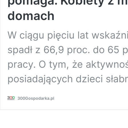
pomaga. Kobiety z m
domach
W ciągu pięciu lat wskaźn
spadł z 66,9 proc. do 65
pracy. O tym, że aktywn
posiadających dzieci słab
300Gospodarka.pl