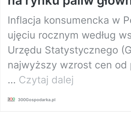
na rynku paliw głó
Inflacja konsumencka w Po
ujęciu rocznym według w
Urzędu Statystycznego (G
najwyższy wzrost cen od p
Inflacja
…
Czytaj dalej
w
marcu
w
300Gospodarka.pl
Polsce
ostro
w
górę.
Szok
na