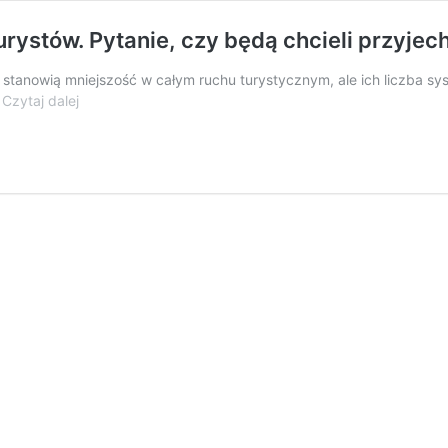
urystów. Pytanie, czy będą chcieli przyjec
tanowią mniejszość w całym ruchu turystycznym, ale ich liczba syste
Polska
…
Czytaj dalej
jest
otwarta
dla
zagranicznych
turystów.
Pytanie,
czy
będą
chcieli
przyjechać