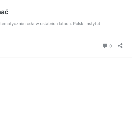
hać
matycznie rosła w ostatnich latach. Polski Instytut
Komentar
0