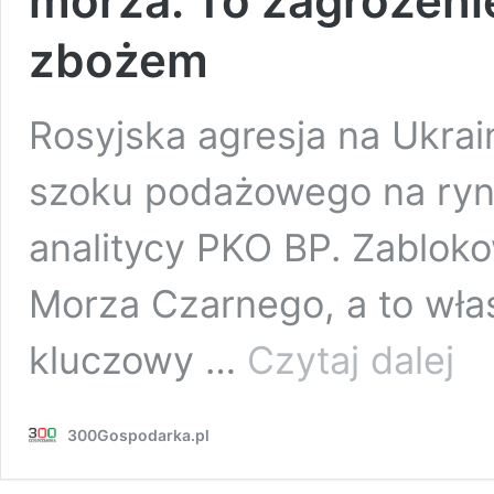
morza. To zagrożeni
zbożem
Rosyjska agresja na Ukra
szoku podażowego na ryn
analitycy PKO BP. Zablok
Morza Czarnego, a to wła
Rosja
kluczowy …
Czytaj dalej
zablo
Ukrai
dost
300Gospodarka.pl
do
morz
To