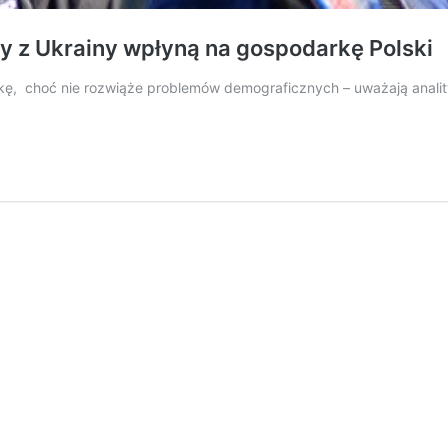
y z Ukrainy wpłyną na gospodarkę Polski
kę, choć nie rozwiąże problemów demograficznych – uważają anali
rd
omics
zył,
dźcy
iny
ną
odarkę
i