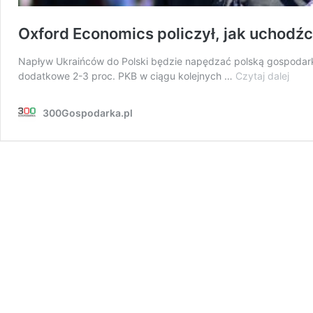
Oxford Economics policzył, jak uchodźc
Napływ Ukraińców do Polski będzie napędzać polską gospodar
Oxfo
dodatkowe 2-3 proc. PKB w ciągu kolejnych …
Czytaj dalej
Econ
polic
300Gospodarka.pl
jak
ucho
z
Ukra
wpły
na
gosp
Polsk