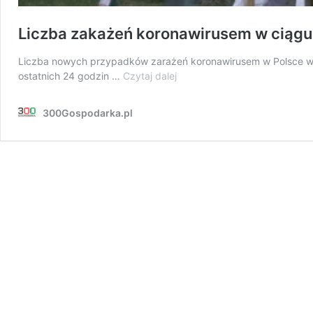
Liczba zakażeń koronawirusem w ciągu do
Liczba nowych przypadków zarażeń koronawirusem w Polsce wyni
Liczba
ostatnich 24 godzin …
Czytaj dalej
zakażeń
koronawirusem
300Gospodarka.pl
w
ciągu
doby
przekroczyła
20
tys.
–
po
raz
pierwszy
od
szczytu
drugiej
fali