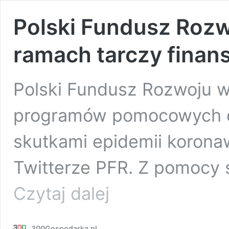
Polski Fundusz Rozw
ramach tarczy finans
Polski Fundusz Rozwoju w
programów pomocowych dl
skutkami epidemii korona
Twitterze PFR. Z pomocy 
Polski
Czytaj dalej
Fundusz
Rozwoju
wypłacił
300Gospodarka.pl
firmom