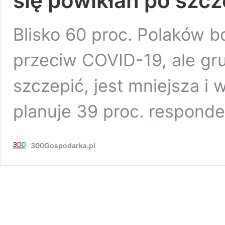
się powikłań po szc
Blisko 60 proc. Polaków b
przeciw COVID-19, ale gru
szczepić, jest mniejsza i 
planuje 39 proc. respon
300Gospodarka.pl