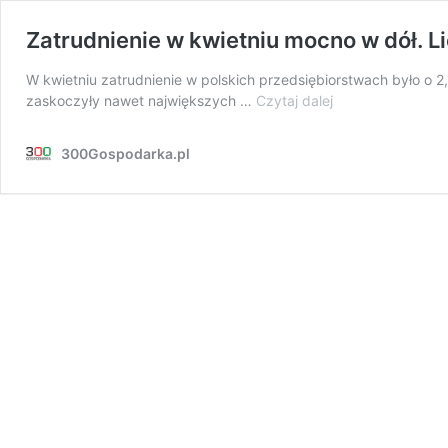
Zatrudnienie w kwietniu mocno w dół. L
W kwietniu zatrudnienie w polskich przedsiębiorstwach było o 2,
Zatrudnienie
zaskoczyły nawet największych …
Czytaj dalej
w
kwietniu
300Gospodarka.pl
mocno
w
dół.
Liczba
pracujących
w
miesiąc
spadła
prawie
o
tyle,
co
przez
cały