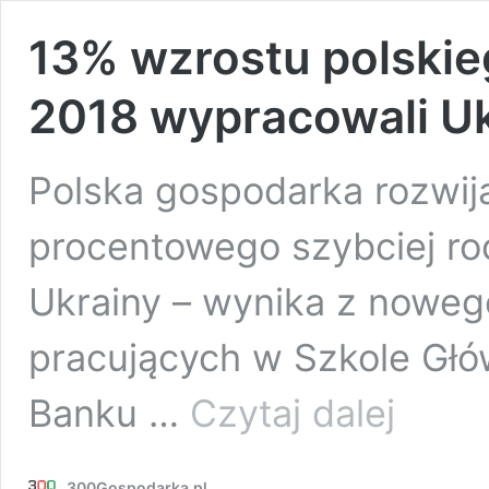
13% wzrostu polskie
2018 wypracowali U
Polska gospodarka rozwija
procentowego szybciej roc
Ukrainy – wynika z nowe
pracujących w Szkole Gł
13%
Banku …
Czytaj dalej
wzrostu
polskiego
PKB
300Gospodarka.pl
w