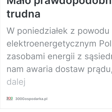
Mało prawdopodobne,
trudna
W poniedziałek z powodu
elektroenergetycznym Pol
zasobami energii z sąsiedn
nam awaria dostaw prądu,
Blackout
dalej
w
Polsce
jeszcze
300Gospodarka.pl
tej
zimy?
Eksperci: