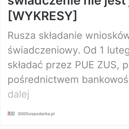
świadczenie nie jest 
[WYKRESY]
Rusza składanie wniosków
świadczeniowy. Od 1 lute
składać przez PUE ZUS, p
pośrednictwem bankowości
Czas
dalej
złożyć
wniosek
o
300Gospodarka.pl
500
Plus.
Choć