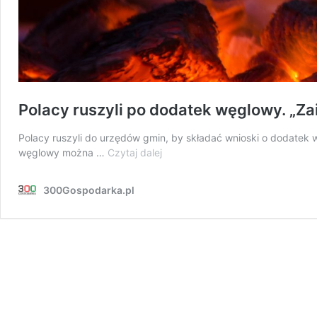
Polacy ruszyli po dodatek węglowy. „Z
Polacy ruszyli do urzędów gmin, by składać wnioski o dodatek 
Polacy
węglowy można …
Czytaj dalej
ruszyli
po
300Gospodarka.pl
dodatek
węglowy.
„Zainteresowanie
jest
nieprawdopodobne”