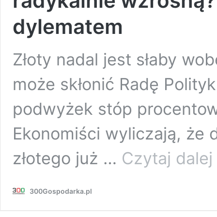
radykalnie wzrosną?
dylematem
Złoty nadal jest słaby wob
może skłonić Radę Polityk
podwyżek stóp procentowy
Ekonomiści wyliczają, że
S
złotego już …
Czytaj dalej
z
p
i
300Gospodarka.pl
w
s
r