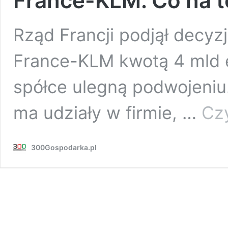
France-KLM. Co na t
Rząd Francji podjął decyzję
France-KLM kwotą 4 mld e
spółce ulegną podwojeniu.
ma udziały w firmie, …
Czy
300Gospodarka.pl