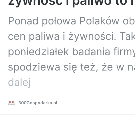
żywność i paliwo to
Ponad połowa Polaków ob
cen paliwa i żywności. T
poniedziałek badania firm
spodziewa się też, że w 
Inflacja
dalej
mocno
niepokoi
Polaków.
300Gospodarka.pl
Droższa
żywność
i
paliwo
to
największe