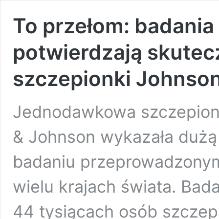
To przełom: badania
potwierdzają skute
szczepionki Johnso
Jednodawkowa szczepionk
& Johnson wykazała dużą
badaniu przeprowadzonym
wielu krajach świata. Ba
44 tysiącach osób szcze