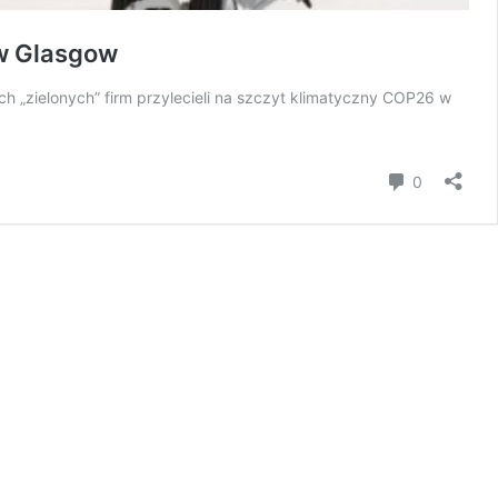
 w Glasgow
ych „zielonych” firm przylecieli na szczyt klimatyczny COP26 w
Komentar
0