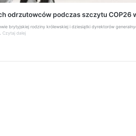
nych odrzutowców podczas szczytu COP26
ie brytyjskiej rodziny królewskiej i dziesiątki dyrektorów generaln
Klimatyczny
 …
Czytaj dalej
absurd.
Kilkaset
prywatnych
odrzutowców
podczas
szczytu
COP26
w
Glasgow