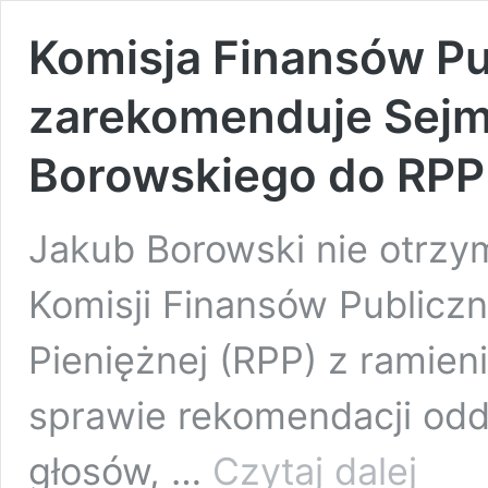
Komisja Finansów Pu
zarekomenduje Sej
Borowskiego do RPP
Jakub Borowski nie otrzy
Komisji Finansów Publiczn
Pieniężnej (RPP) z ramie
sprawie rekomendacji odd
Komisja
głosów, …
Czytaj dalej
Finansów