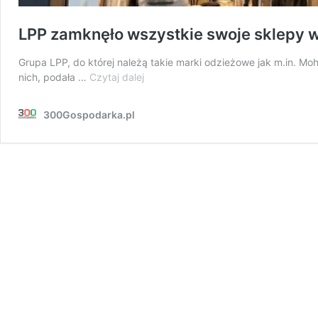
LPP zamknęło wszystkie swoje sklepy w
Grupa LPP, do której należą takie marki odzieżowe jak m.in. Moh
LPP
nich, podała …
Czytaj dalej
zamknęło
wszystkie
300Gospodarka.pl
swoje
sklepy
w
Rosji