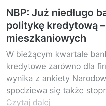
NBP: Już niedługo b
politykę kredytową –
mieszkaniowych
W bieżącym kwartale banki
kredytowe zarówno dla fir
wynika z ankiety Narodow
spodziewa się także stop
NBP:
Czytaj dalej
Już