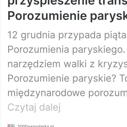
przyspieszenie trans
Porozumienie parys
12 grudnia przypada piąta
Porozumienia paryskiego.
narzędziem walki z kryzy
Porozumienie paryskie? To
międzynarodowe porozumi
Pięć
Czytaj dalej
straconych
lat
kontra
300Gospodarka.pl
gigantyczne