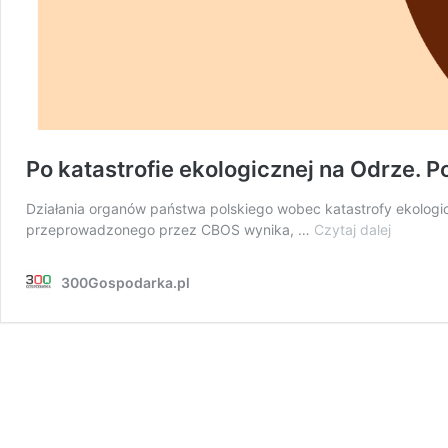
Po katastrofie ekologicznej na Odrze. Po
Działania organów państwa polskiego wobec katastrofy ekologic
Po
przeprowadzonego przez CBOS wynika, …
Czytaj dalej
katastrof
ekologic
300Gospodarka.pl
na
Odrze.
Polacy
źle
oceniają
działania
rządu