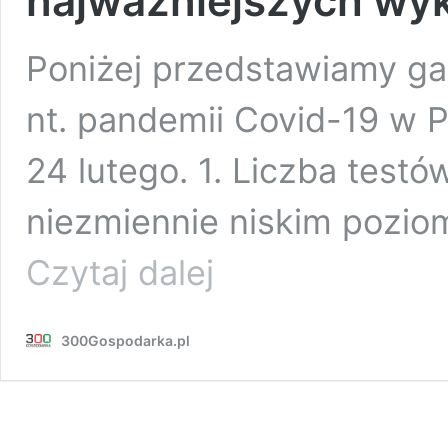
najważniejszych wy
Poniżej przedstawiamy ga
nt. pandemii Covid-19 w 
24 lutego. 1. Liczba test
niezmiennie niskim pozio
Początek
Czytaj dalej
trzeciej
fali
w
300Gospodarka.pl
Polsce:
6
najważniejszych
wykresów
stanu
pandemii