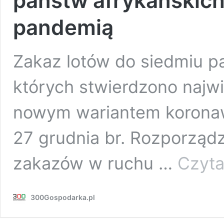
państw afrykańskich
pandemią
Zakaz lotów do siedmiu p
których stwierdzono najw
nowym wariantem koronawi
27 grudnia br. Rozporząd
zakazów w ruchu …
Czyta
300Gospodarka.pl