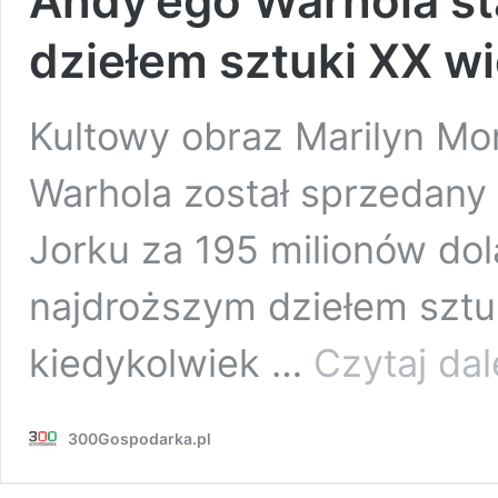
Andy’ego Warhola st
dziełem sztuki XX w
Kultowy obraz Marilyn Mo
Warhola został sprzedany 
Jorku za 195 milionów dol
najdroższym dziełem sztuk
kiedykolwiek …
Czytaj dal
300Gospodarka.pl