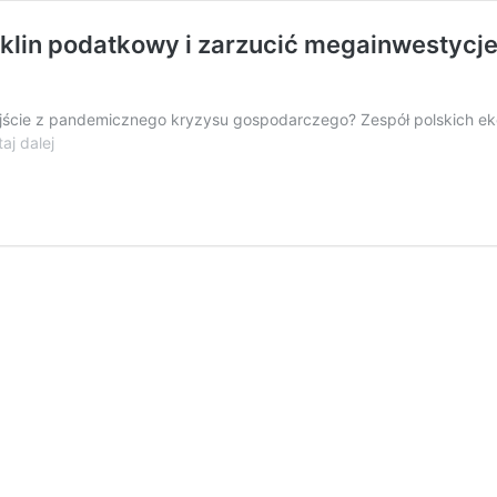
klin podatkowy i zarzucić megainwestycje 
yjście z pandemicznego kryzysu gospodarczego? Zespół polskich ek
Przywrócić
aj dalej
handel
w
niedzielę,
obniżyć
klin
podatkowy
i
zarzucić
megainwestycje
–
czyli
7
propozycji
ratowania
gospodarki