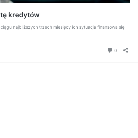
atę kredytów
ągu najbliższych trzech miesięcy ich sytuacja finansowa się
Komentar
0