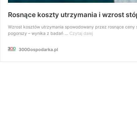
Rosnące koszty utrzymania i wzrost st
Wzrost kosztów utrzymania spowodowany przez rosnące ceny spra
Rosnące
pogorszy – wynika z badań …
Czytaj dalej
koszty
utrzymania
300Gospodarka.pl
i
wzrost
stóp
procentowych.
To
może
wpływać
na
spłatę
kredytów