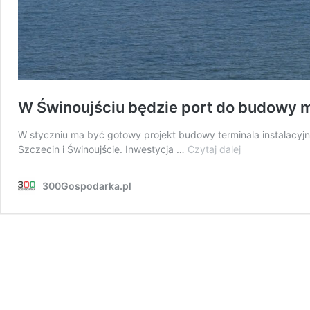
W Świnoujściu będzie port do budowy m
W styczniu ma być gotowy projekt budowy terminala instalacyj
W
Szczecin i Świnoujście. Inwestycja …
Czytaj dalej
Świnoujściu
będzie
300Gospodarka.pl
port
do
budowy
morskich
farm
wiatrowych.
Wkrótce
projekt
inwestycji