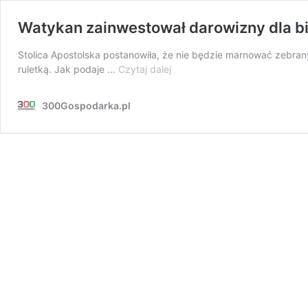
Watykan zainwestował darowizny dla bie
Stolica Apostolska postanowiła, że nie będzie marnować zebran
Watykan
ruletką. Jak podaje …
Czytaj dalej
zainwestował
darowizny
300Gospodarka.pl
dla
biednych
w
zakład,
że
firma
Hertz
upadnie.
I
wygrał