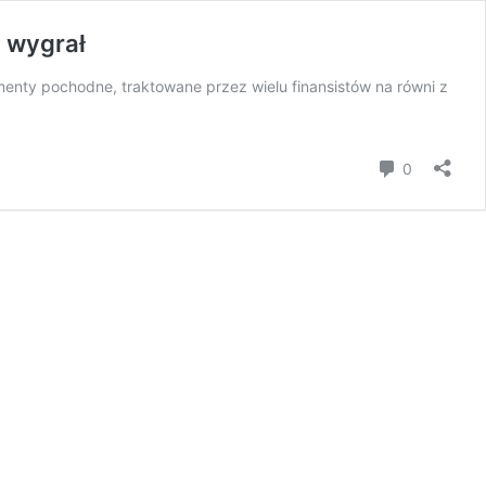
I wygrał
enty pochodne, traktowane przez wielu finansistów na równi z
Komentar
0