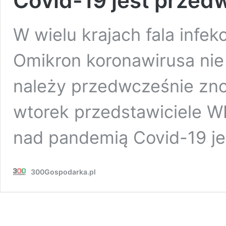
Covid-19 jest prze
W wielu krajach fala infe
Omikron koronawirusa nie 
należy przedwcześnie znos
wtorek przedstawiciele 
nad pandemią Covid-19 j
300Gospodarka.pl