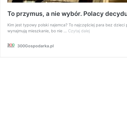
To przymus, a nie wybór. Polacy decydu
Kim jest typowy polski najemca? To najczęściej para bez dziec
To
wynajmują mieszkanie, bo nie …
Czytaj dalej
przymus,
a
300Gospodarka.pl
nie
wybór.
Polacy
decydują
się
na
wynajem,
bo
nie
stać
ich
na
zakup
mieszkania