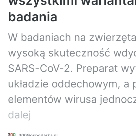
wszystkimi warianta
badania
W badaniach na zwierzęta
wysoką skuteczność wdyc
SARS-CoV-2. Preparat wy
układzie oddechowym, a pr
elementów wirusa jednoc
Wziewna
dalej
szczepionka
ochroni
przed
300Gospodarka.pl
wszystkimi