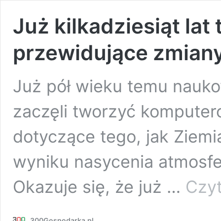
Już kilkadziesiąt la
przewidujące zmiany
Już pół wieku temu nauko
zaczęli tworzyć kompute
dotyczące tego, jak Ziem
wyniku nasycenia atmosfe
Okazuje się, że już …
Czyt
300Gospodarka.pl