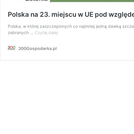
Polska na 23. miejscu w UE pod wzglę
Polska, w której zaszczepionych co najmniej jedną dawką szczep
Polska
zebranych …
Czytaj dalej
na
23.
300Gospodarka.pl
miejscu
w
UE
pod
względem
odsetka
zaszczepionych
osób