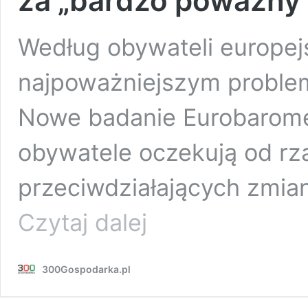
za „bardzo poważny 
Według obywateli europejs
najpoważniejszym problem
Nowe badanie Eurobaromet
obywatele oczekują od rz
przeciwdziałających zmia
9
Czytaj dalej
na
10
obywateli
300Gospodarka.pl
UE
uważa
zmiany