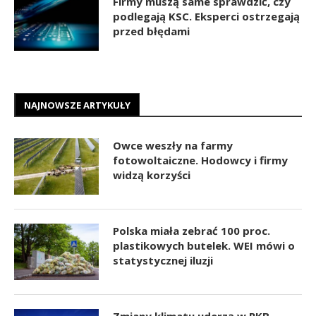
Firmy muszą same sprawdzić, czy
podlegają KSC. Eksperci ostrzegają
przed błędami
NAJNOWSZE ARTYKUŁY
Owce weszły na farmy
fotowoltaiczne. Hodowcy i firmy
widzą korzyści
Polska miała zebrać 100 proc.
plastikowych butelek. WEI mówi o
statystycznej iluzji
Zmiany klimatu uderzą w PKB.