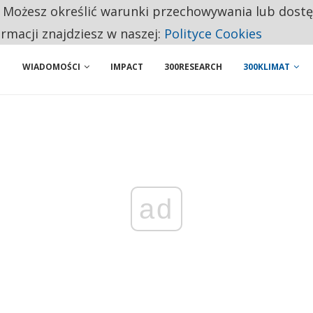
. Możesz określić warunki przechowywania lub dost
BY WŁASNĄ FIRMĘ. INNYM JUŻ TAK ŁATWO JEJ NIE POLECAJĄ
ormacji znajdziesz w naszej:
Polityce Cookies
WIADOMOŚCI
IMPACT
300RESEARCH
300KLIMAT
ad