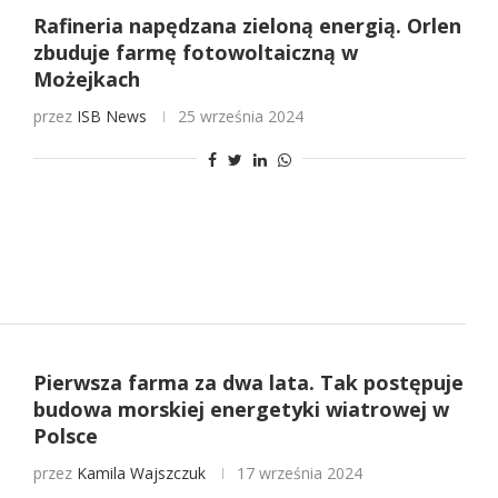
Rafineria napędzana zieloną energią. Orlen
zbuduje farmę fotowoltaiczną w
Możejkach
przez
ISB News
25 września 2024
Pierwsza farma za dwa lata. Tak postępuje
budowa morskiej energetyki wiatrowej w
Polsce
przez
Kamila Wajszczuk
17 września 2024