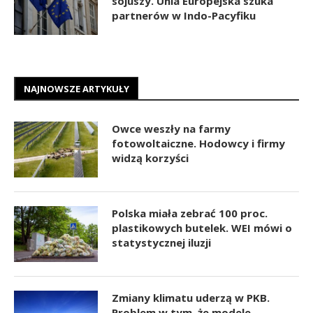
sojuszy. Unia Europejska szuka
partnerów w Indo-Pacyfiku
NAJNOWSZE ARTYKUŁY
Owce weszły na farmy
fotowoltaiczne. Hodowcy i firmy
widzą korzyści
Polska miała zebrać 100 proc.
plastikowych butelek. WEI mówi o
statystycznej iluzji
Zmiany klimatu uderzą w PKB.
Problem w tym, że modele