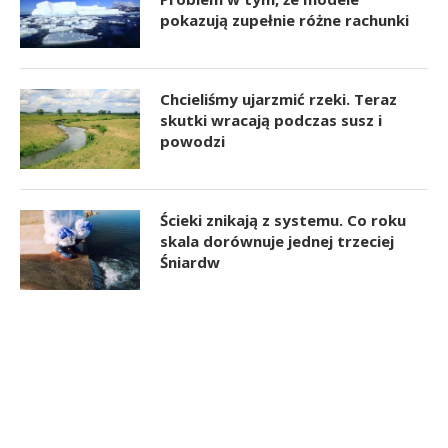
pokazują zupełnie różne rachunki
Chcieliśmy ujarzmić rzeki. Teraz
skutki wracają podczas susz i
powodzi
Ścieki znikają z systemu. Co roku
skala dorównuje jednej trzeciej
Śniardw