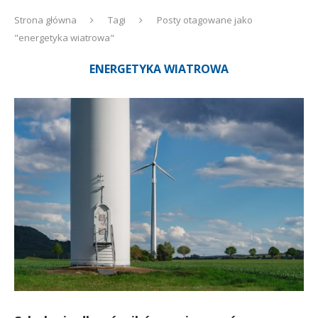
Strona główna
Tagi
Posty otagowane jako
"energetyka wiatrowa"
ENERGETYKA WIATROWA