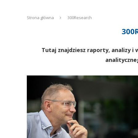
Strona główna
300Research
300
Tutaj znajdziesz raporty, analizy
analityczn