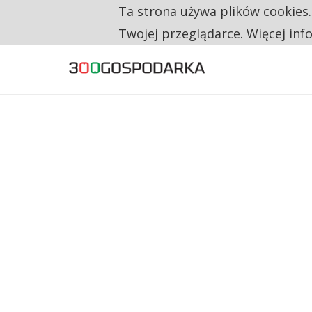
Ta strona używa plików cookies
TYLKO U NAS
CO TRZECIĄ ZŁOTÓWKĘ Z EMERYTURY SE
Twojej przeglądarce. Więcej inf