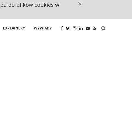
×
ępu do plików cookies w
NA JEDEN WAKAT PRZYPADAJĄ 
EXPLAINERY
WYWIADY