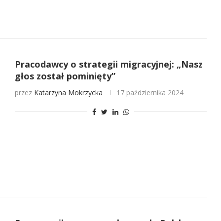
Pracodawcy o strategii migracyjnej: „Nasz
głos został pominięty”
przez
Katarzyna Mokrzycka
17 października 2024