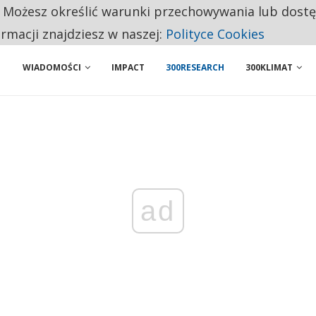
. Możesz określić warunki przechowywania lub dost
NIORZY PRZEZNACZAJĄ NA PODSTAWOWE ZAKUPY
ormacji znajdziesz w naszej:
Polityce Cookies
WIADOMOŚCI
IMPACT
300RESEARCH
300KLIMAT
ad