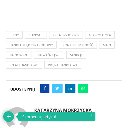
CHINY
CHINY-UE
FRIEND-SHORING
GEOPOLITYKA
HANDEL MIĘDZYNARODOWY
KONKURENCYJNOŚĆ
MAIN
NAJNOWSZE
NAJWAŻNIEJSZE
SANKCJE
SZLAKI HANDLOWE
WOJNA HANDLOWA
UDOSTĘPNIJ
KATARZYNA MOKRZYCKA
x
Skomentuj artykuł