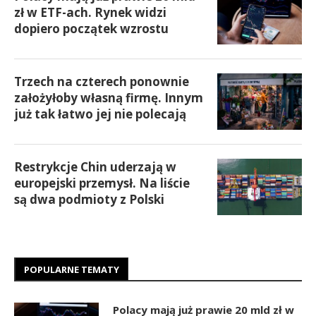
zł w ETF-ach. Rynek widzi
dopiero początek wzrostu
Trzech na czterech ponownie
założyłoby własną firmę. Innym
już tak łatwo jej nie polecają
Restrykcje Chin uderzają w
europejski przemysł. Na liście
są dwa podmioty z Polski
POPULARNE TEMATY
Polacy mają już prawie 20 mld zł w