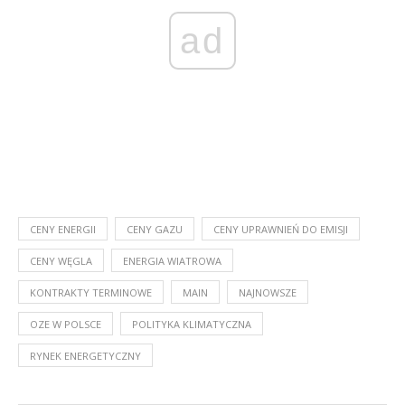
ad
CENY ENERGII
CENY GAZU
CENY UPRAWNIEŃ DO EMISJI
CENY WĘGLA
ENERGIA WIATROWA
KONTRAKTY TERMINOWE
MAIN
NAJNOWSZE
OZE W POLSCE
POLITYKA KLIMATYCZNA
RYNEK ENERGETYCZNY