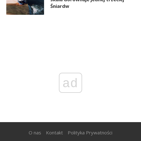
Śniardw
ad
O nas
Kontakt
Polityka Prywatności