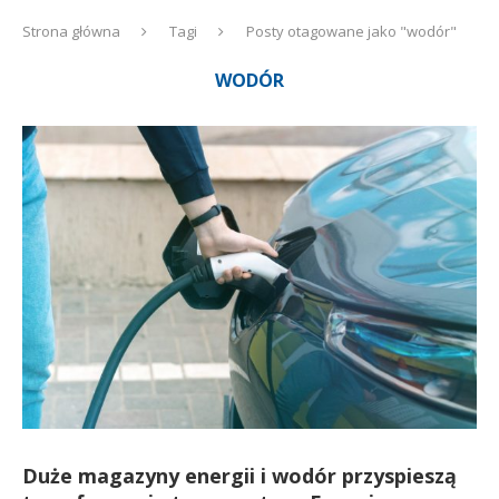
Strona główna
Tagi
Posty otagowane jako "wodór"
WODÓR
Duże magazyny energii i wodór przyspieszą