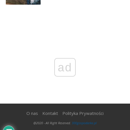
ad
O nas
Kontakt
Polityka Prywatności
@2020 - All Right Reserved.
300gospodarka.pl