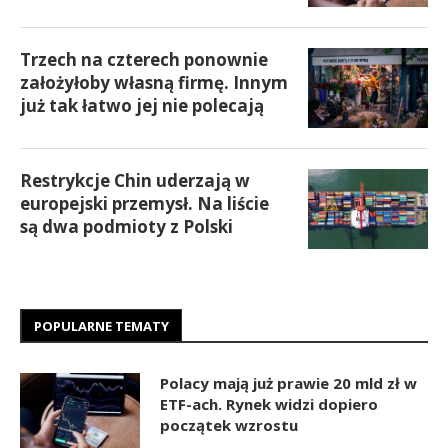
Trzech na czterech ponownie
założyłoby własną firmę. Innym
już tak łatwo jej nie polecają
Restrykcje Chin uderzają w
europejski przemysł. Na liście
są dwa podmioty z Polski
POPULARNE TEMATY
Polacy mają już prawie 20 mld zł w
ETF-ach. Rynek widzi dopiero
początek wzrostu