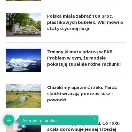
Polska miała zebrać 100 proc.
plastikowych butelek. WEI mówi o
statystycznej iluzji
Zmiany klimatu uderzą w PKB.
Problem w tym, że modele
pokazują zupełnie różne rachunki
Chcieliśmy ujarzmić rzeki. Teraz
skutki wracają podczas susz i
powodzi
x
Skomentuj artykuł
Ścieki znikają z systemu. Co roku
skala dorównuje jednej trzeciej