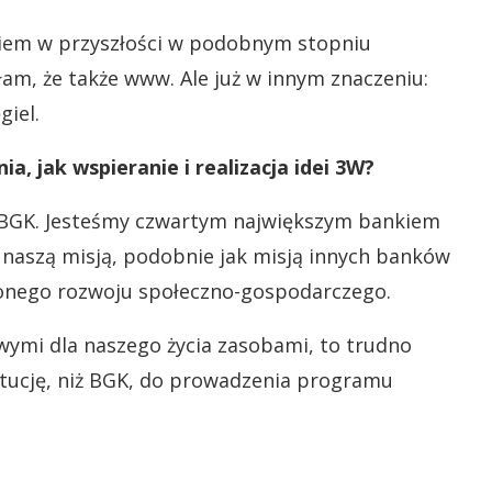
iem w przyszłości w podobnym stopniu
łam, że także www. Ale już w innym znaczeniu:
giel.
, jak wspieranie i realizacja idei 3W?
a BGK. Jesteśmy czwartym największym bankiem
 naszą misją, podobnie jak misją innych banków
onego rozwoju społeczno-gospodarczego.
owymi dla naszego życia zasobami, to trudno
ytucję, niż BGK, do prowadzenia programu