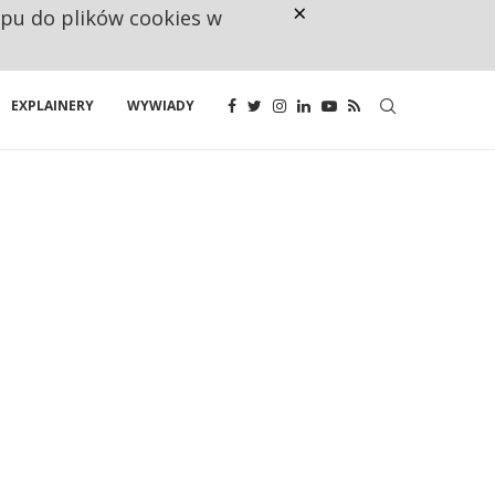
×
ępu do plików cookies w
NA JEDEN WAKAT PRZYPADAJĄ 
EXPLAINERY
WYWIADY