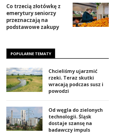
Co trzecią złotówkę z
emerytury seniorzy
przeznaczają na
podstawowe zakupy
POPULARNE TEMATY
Chcieliśmy ujarzmić
rzeki. Teraz skutki
wracają podczas susz i
powodzi
Od węgla do zielonych
technologii. Śląsk
dostaje szansę na
badawczy impuls