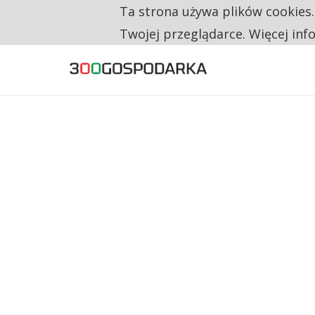
Ta strona używa plików cookies
TYLKO U NAS
CO TRZECIĄ ZŁOTÓWKĘ Z EMERYTURY SE
Twojej przeglądarce. Więcej inf