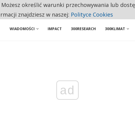
. Możesz określić warunki przechowywania lub dost
NIORZY PRZEZNACZAJĄ NA PODSTAWOWE ZAKUPY
ormacji znajdziesz w naszej:
Polityce Cookies
WIADOMOŚCI
IMPACT
300RESEARCH
300KLIMAT
ad